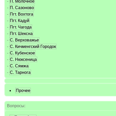
-
П. Молочное
-
П. Сазоново
-
Пгт. Вохтога
-
Пгт. Кадуй
-
Пгт. Чагода
-
Пгт. Шексна
-
С. Верховажье
-
С. Кичменгский Городок
-
С. Кубенское
-
С. Нюксеница
-
С. Сямжа
-
С. Тарнога
Прочее
Вопросы: