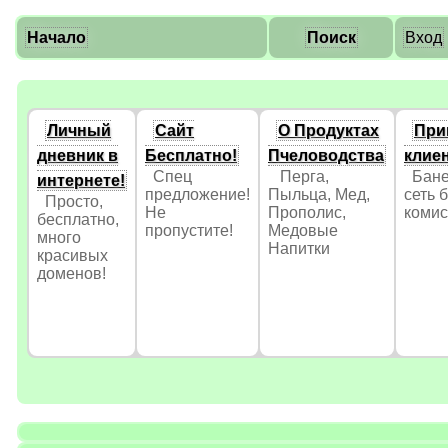
Начало
Поиск
Вход
Личный
Сайт
О Продуктах
При
дневник в
Бесплатно!
Пчеловодства
клие
Спец
Перга,
Бане
интернете!
предложение!
Пыльца, Мед,
сеть 
Просто,
Не
Прополис,
коми
бесплатно,
пропустите!
Медовые
много
Напитки
красивых
доменов!